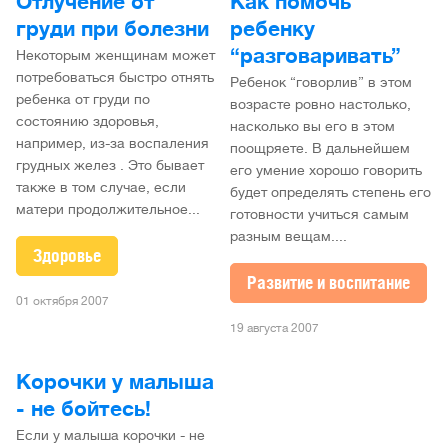
Отлучение от
Как помочь
груди при болезни
ребенку
“разговаривать”
Некоторым женщинам может
потребоваться быстро отнять
Ребенок “говорлив” в этом
ребенка от груди по
возрасте ровно настолько,
состоянию здоровья,
насколько вы его в этом
например, из-за воспаления
поощряете. В дальнейшем
грудных желез . Это бывает
его умение хорошо говорить
также в том случае, если
будет определять степень его
матери продолжительное...
готовности учиться самым
разным вещам....
Здоровье
Развитие и воспитание
01 октября 2007
19 августа 2007
Корочки у малыша
- не бойтесь!
Если у малыша корочки - не