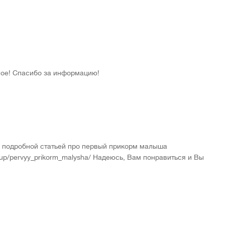
овое! Спасибо за информацию!
и подробной статьей про первый прикорм малыша
w-up/pervyy_prikorm_malysha/ Надеюсь, Вам понравиться и Вы