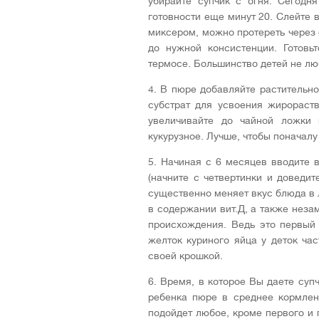
убирайте супчик с огня. Сегодн
готовности еще минут 20. Слейте 
миксером, можно протереть через
до нужной консистенции. Готовь
термосе. Большинство детей не лю
4. В пюре добавляйте растительно
субстрат для усвоения жирораст
увеличивайте до чайной ложки 
кукурузное. Лучше, чтобы поначал
5. Начиная с 6 месяцев вводите 
(начните с четвертинки и доведи
существенно меняет вкус блюда в
в содержании вит.Д, а также неза
происхождения. Ведь это первый 
желток куриного яйца у деток ча
своей крошкой.
6. Время, в которое Вы даете суп
ребенка пюре в среднее кормлени
подойдет любое, кроме первого и п