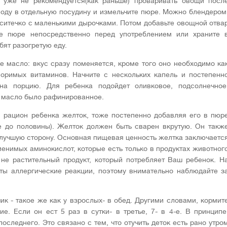
я уже не рекомендуется(как раньше) проваривать овощи посл
воду в отдельную посудину и измельчите пюре. Можно блендером
 ситечко с маленькими дырочками. Потом добавьте овощной отва
те пюре непосредственно перед употреблением или храните 
бят разогретую еду.
е масло: вкус сразу поменяется, кроме того оно необходимо ка
воримых витаминов. Начните с нескольких капель и постепенн
на порцию. Для ребенка подойдет оливковое, подсолнечное
у масло было рафинированное.
в рацион ребенка желток, тоже постепенно добавляя его в пюр
те до половины). Желток должен быть сварен вкрутую. Он такж
 лучшую сторону. Основная пищевая ценность желтка заключаетс
менимых аминокислот, которые есть только в продуктах животног
не растительный продукт, который потребляет Ваш ребенок. Н
сты аллергические реакции, поэтому внимательно наблюдайте з
чик - такое же как у взрослых- в обед. Другими словами, кормит
е. Если он ест 5 раз в сутки- в третье, 7- в 4-е. В принципе
оследнего. Это связано с тем, что отучить деток есть рано утро