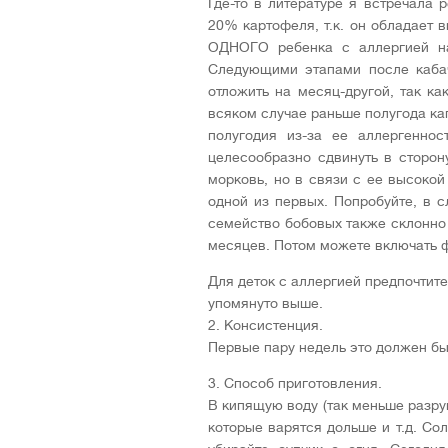
Где-то в литературе я встречала
20% картофеля, т.к. он обладает
ОДНОГО ребенка с аллергией на
Следующими этапами после кабач
отложить на месяц-другой, так ка
всяком случае раньше полугода ка
полугодия из-за ее аллергеннос
целесообразно сдвинуть в сторон
морковь, но в связи с ее высоко
одной из первых. Попробуйте, в 
семейство бобовых также склонно 
месяцев. Потом можете включать ф
Для деток с аллергией предпочтит
упомянуто выше.
2. Консистенция.
Первые пару недель это должен бы
3. Способ приготовления.
В кипящую воду (так меньше разру
которые варятся дольше и т.д. Со