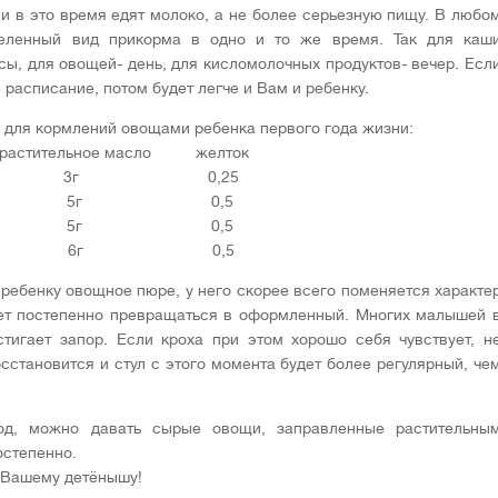
ни в это время едят молоко, а не более серьезную пищу. В любо
еделенный вид прикорма в одно и то же время. Так для каш
ы, для овощей- день, для кисломолочных продуктов- вечер. Есл
 расписание, потом будет легче и Вам и ребенку.
 для кормлений овощами ребенка первого года жизни:
ельное масло желток
0г 3г 0,25
г 5г 0,5
г 5г 0,5
0г 6г 0,5
ь ребенку овощное пюре, у него скорее всего поменяется характе
дет постепенно превращаться в оформленный. Многих малышей 
тигает запор. Если кроха при этом хорошо себя чувствует, н
осстановится и стул с этого момента будет более регулярный, че
год, можно давать сырые овощи, заправленные растительны
остепенно.
 Вашему детёнышу!