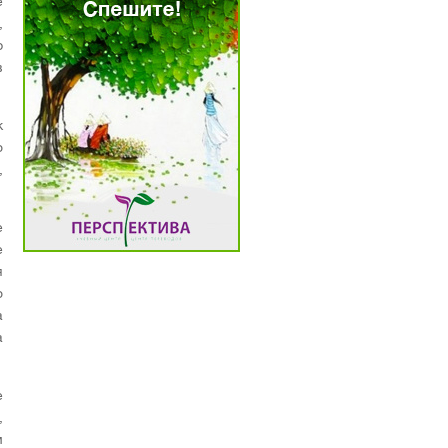
е
,
р
в
к
о
,
е
е
я
о
а
а
е
,
м