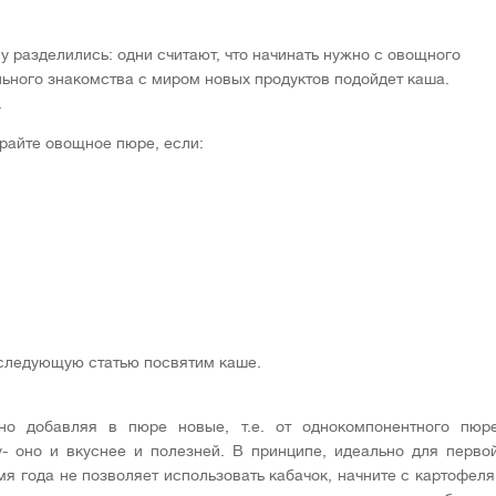
у разделились: одни считают, что начинать нужно с овощного
льного знакомства с миром новых продуктов подойдет каша.
.
райте овощное пюре, если:
следующую статью посвятим каше.
но добавляя в пюре новые, т.е. от однокомпонентного пюр
- оно и вкуснее и полезней. В принципе, идеально для перво
мя года не позволяет использовать кабачок, начните с картофеля