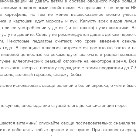
 рекомендации не давать детям в составе овощного пюре больш
 высокими аллергенными свойствами. На практике я не видела Н
 картофель, но тем не менее вышесказанное можно учесть
ка и картошки идут морковь и лук. Капусту всех видов лучш
к при ее употреблении у деток ( и не только) пучит животики. В
пусту не давайте. Свеклу не рекомендуется давать деткам первог
ти. Некоторые педиатры считают, что сроки введения свекл
у года. В принципе аллергия встречается достаточно часто и н
й пищевой ценностью ее рекомендуют включать в рацион малыш
случае аллергических реакций отложите на некоторое время. Вс
вызывать «ветры», поэтому подождите с этими продуктами до 7-
асоль, зеленый горошек, спаржу, бобы.
ельнее использовать овощи зеленой и белой окраски, о чем и был
ть супчик, впоследствии сгущайте его до консистенции пюре.
шаются витамины) опускайте овощи последовательно: сначала те
лить и добавлять любые пряности не нужно. При готовности сраз