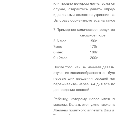
или поздно вечером легче, если о
случае, старайтесь давать опр
идеальными являются утренние час
Вы сразу сориентируетесь на такое
7.Примерное количество продуктов
овощное пюре растит
5-6 мес 15
7мес 170
8 мес 180
9-12мес 20
После того, как Вы начнете дават
стула: из кашицеобразного он бу
первые дни введения овощей нас
переживайте- через 3-4 дня все в
до поедания овощей.
Ребенку, которому исполнился 
маслом. Делать это нужно также п
Желаем приятного аппетита Вам и