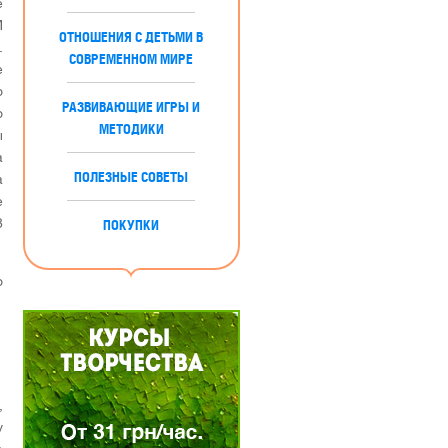
е
И
ОТНОШЕНИЯ С ДЕТЬМИ В
.
СОВРЕМЕННОМ МИРЕ
е
о
РАЗВИВАЮЩИЕ ИГРЫ И
о
МЕТОДИКИ
ы
а
ПОЛЕЗНЫЕ СОВЕТЫ
а
е
8
ПОКУПКИ
о
,
у