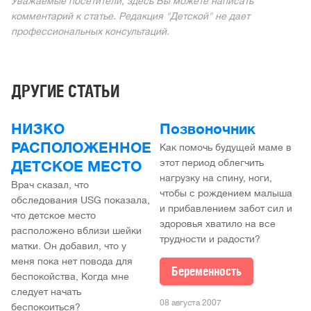
Уважаемые посетители, здесь Вы можете написать
комментарий к статье. Редакция "Детской" не дает
профессиональных консультаций.
ДРУГИЕ СТАТЬИ
НИЗКО
Позвоночник
РАСПОЛОЖЕННОЕ
Как помочь будущей маме в
этот период облегчить
ДЕТСКОЕ МЕСТО
нагрузку на спину, ноги,
Врач сказал, что
чтобы с рождением малыша
обследования USG показала,
и прибавлением забот сил и
что детское место
здоровья хватило на все
расположено вблизи шейки
трудности и радости?
матки. Он добавил, что у
меня пока нет повода для
Беременность
беспокойства, Когда мне
следует начать
08 августа 2007
беспокоиться?