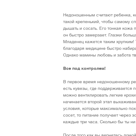
Недоношенным считают ребенка, ко
такой крепенький, чтобы самому сп
дышать и сосать. Его тонкая кожа
он быстро замерзает. Глазки больш
Младенец кажется таким хрупким! 
благодаря медицине быстро набира
Однако мамины любовь и забота тв
Все под контролем!
В первое время недоношенному ре
есть кувезы, где поддерживается 
можно вентилировать легкие крохи.
начинается второй этап выхаживан
условия, которые максимально пох
сосет, то питание получает через 
каждые три часа. Сколько бы ты ни 
После того как вы вернетесь домо