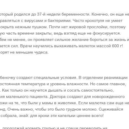
торый родился до 37-й недели беременности. Конечно, он еще н
равляться с вирусами и бактериями. Часто крохотуля не умеет
 покрыта нежным пушком. Почти нет жировой прослойки, поэтому
ую часть времени закрыты, ведь взгляд еще не фокусируется.
Тем не менее, он проявляет сильное желание бороться за жизнь 
ется сил. Врачи научились выхаживать малюток массой 600 г!
орят не меньшие чудеса.
беночку создают специальные условия. В отделении реанимации
постоянная температура и уровень влажности. Но самое главное,
 Как только он научится дышать и сосать самостоятельно,
ия маленького пациента. Доктора создают для новорожденного
ожи на те, что были у мамы в животике. Если малютка сам еще н
зонд. Очень важно, чтобы это было грудное молоко. Сцеживайся
собрала, знай: для крохи эти капельки ценнее всего!
й, продолжай кормить грудью и не спеши переводить на