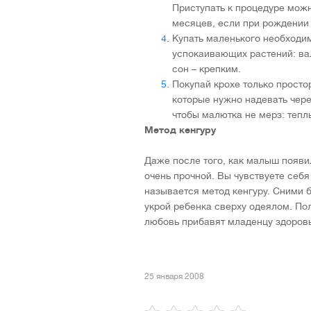
Приступать к процедуре можн
месяцев, если при рождении 
Купать маленького необходим
успокаивающих растений: ва
сон – крепким.
Покупай крохе только просто
которые нужно надевать чере
чтобы малютка не мерз: тепл
Метод кенгуру
Даже после того, как малыш появи
очень прочной. Вы чувствуете себ
называется метод кенгуру. Сними б
укрой ребенка сверху одеялом. Пол
любовь прибавят младенцу здоровь
25 января 2008