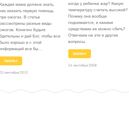
когда у ребенка жар? Какую
Каждая мама должна знать,
температуру считать высокой?
как оказать первую помощь
Почему она вообще
при ожогах. В статье
поднимается, и какими
рассмотрены разные виды
средствами ее можно сбить?
ожогов. Конечно будьте
Отвечаем на эти и другие
бдительны и дай Бог, чтобы все
вопросы.
было хорошо и с этой
информаций все бы...
Здоровье
Здоровье
24 сентября 2008
03 сентября 2012