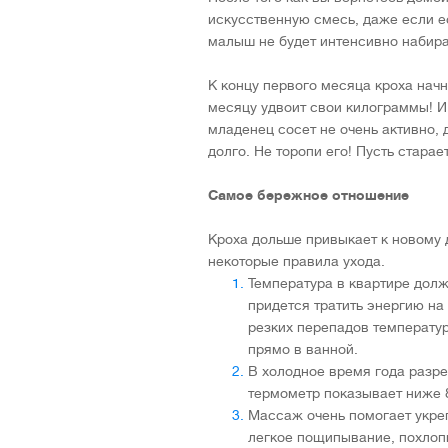
искусственную смесь, даже если ес
малыш не будет интенсивно набират
К концу первого месяца кроха начн
месяцу удвоит свои килограммы! И
младенец сосет не очень активно, 
долго. Не торопи его! Пусть старае
Самое бережное отношение
Кроха дольше привыкает к новому 
некоторые правила ухода.
Температура в квартире долж
придется тратить энергию на 
резких перепадов температур
прямо в ванной.
В холодное время года разре
термометр показывает ниже 8
Массаж очень помогает укре
легкое пощипывание, похлопы