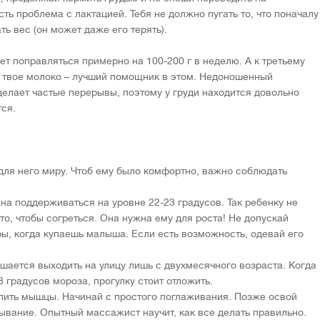
ть проблема с лактацией. Тебя не должно пугать то, что поначалу
ь вес (он может даже его терять).
ет поправляться примерно на 100-200 г в неделю. А к третьему
 твое молоко – лучший помощник в этом. Недоношенный
делает частые перерывы, поэтому у груди находится довольно
тся.
для него миру. Чтоб ему было комфортно, важно соблюдать
на поддерживаться на уровне 22-23 градусов. Так ребенку не
то, чтобы согреться. Она нужна ему для роста! Не допускай
ы, когда купаешь малыша. Если есть возможность, одевай его
шается выходить на улицу лишь с двухмесячного возраста. Когда
 градусов мороза, прогулку стоит отложить.
пить мышцы. Начинай с простого поглаживания. Позже освой
вание. Опытный массажист научит, как все делать правильно.