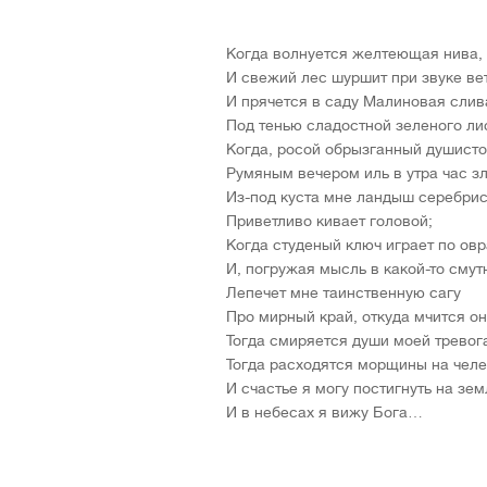
Когда волнуется желтеющая нива,
И свежий лес шуршит при звуке ве
И прячется в саду Малиновая слив
Под тенью сладостной зеленого ли
Когда, росой обрызганный душисто
Румяным вечером иль в утра час зл
Из-под куста мне ландыш серебри
Приветливо кивает головой;
Когда студеный ключ играет по овр
И, погружая мысль в какой-то смут
Лепечет мне таинственную сагу
Про мирный край, откуда мчится он,
Тогда смиряется души моей тревог
Тогда расходятся морщины на челе,
И счастье я могу постигнуть на зем
И в небесах я вижу Бога…