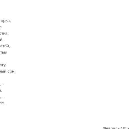
терка,
а
стка;
й,
атой,
стый
агу
ный сон,
 -
а,
 -
ле.
Февраль 183