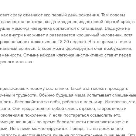
 свет сразу отмечают его первый день рождения. Там совсем
начинается не тогда, когда младенец издает свой первый крик, а
дущие мамочки наверняка согласятся с китайцами. Ведь уже на
 как внутри них живет и развивается крошечный человечек, хотя
оха начинает толкаться на 18-20 неделе). В это время в теле и
нальный всплеск. В коре мозга формируется очаг возбуждения,
менности. Отныне каждая клеточка инстинктивно ставит перед
дорового малыша.
привыкаешь к новому состоянию. Такой этап может проходить
лючены и трудности. Обычно будущая мама испытывает смешанны
нность, беспокойство за себя, ребенка и весь мир. Интересно, что
звне. Они представляют собой смесь страхов, стереотипов и
околения в поколение. И если постараться осмыслить это,
, эмоции женщины во время беременности проявляются ярче и
ми. Но с ними можно «дружить». Поверь, ты не должна все
 радость и настраиваться лишь на положительные ощущения. Это