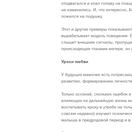
отодвигался и клал голову на пла
не изменились. И, что интересно, 
ложился на подушку.
Этот и другие примеры показываю
вырабатывает модель поведения. В
слышит внешние сигналы, пропущенн
происходящее глазами матери, он у
Уроки любви
У будущих мамочек есть потрясаю
развитию, формированию личности 
Только осознай, скольких ошибок 
влияющих на дальнейшую жизнь мал
воспитывать кроху в утробе не толь
совсем недавно) изучает психичес
малыша в предродовой период и в