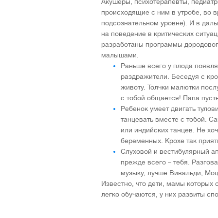
Акушеры, психотерапевты, педиатр
происходящие с ним в утробе, во в
подсознательном уровне). И в дал
на поведение в критических ситуа
разработаны программы дородовог
малышами.
Раньше всего у плода появля
раздражители. Беседуя с кро
животу. Толчки малютки посл
с тобой общается! Папа пуст
Ребенок умеет двигать тулов
танцевать вместе с тобой. 
или индийских танцев. Не хо
беременных. Крохе так приятн
Слуховой и вестибулярный а
прежде всего – тебя. Разгов
музыку, лучше Вивальди, Моц
Известно, что дети, мамы которых
легко обучаются, у них развиты с