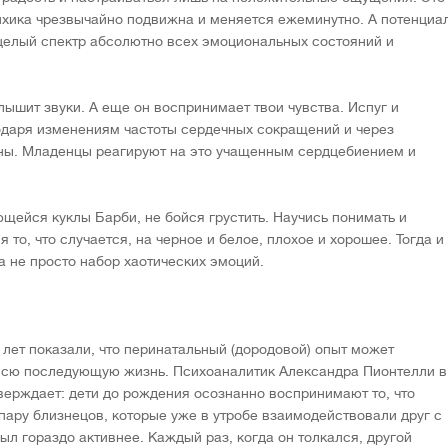
ихика чрезвычайно подвижна и меняется ежеминутно. А потенциа
целый спектр абсолютно всех эмоциональных состояний и
шит звуки. А еще он воспринимает твои чувства. Испуг и
одаря изменениям частоты сердечных сокращений и через
ны. Младенцы реагируют на это учащенным сердцебиением и
щейся куклы Барби, не бойся грустить. Научись понимать и
 то, что случается, на черное и белое, плохое и хорошее. Тогда и
а не просто набор хаотических эмоций.
лет показали, что перинатальный (дородовой) опыт может
 всю последующую жизнь. Психоаналитик Александра Пионтелли в
тверждает: дети до рождения осознанно воспринимают то, что
пару близнецов, которые уже в утробе взаимодействовали друг с
л гораздо активнее. Каждый раз, когда он толкался, другой