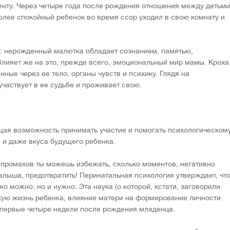
центу. Через четыре года после рождения отношения между детьми
более спокойный ребенок во время ссор уходил в свою комнату и
т: нерожденный малютка обладает сознанием, памятью,
лияет же на это, прежде всего, эмоциональный мир мамы. Кроха
ые через ее тело, органы чувств и психику. Глядя на
частвует в ее судьбе и проживает свою.
щая возможность принимать участие и помогать психологическом
и даже вкуса будущего ребенка.
и промахов ты можешь избежать, сколько моментов, негативно
ыша, предотвратить! Перинатальная психология утверждает, чт
ко можно, но и нужно. Эта наука (о которой, кстати, заговорили
кую жизнь ребенка, влияние матери на формирование личности
 первые четыре недели после рождения младенца.