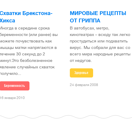
Схватки Брекстона-
МИРОВЫЕ РЕЦЕПТЫ
Хикса
ОТ ГРИППА
Иногда в середине срока
В автобусах, метро,
беременности (или ранее) вы
кинотеатрах – всюду так легко
можете почувствовать как
простудиться или подхватить
мышцы матки напрягаются в
вирус. Мы собрали для вас со
течение 30 секунд до 2
всего мира народные рецепты
минут.Это безболезненное
от недугов.
явление случайных схваток
Здоровье
получило...
24 февраля 2008
Беременность
16 января 2010