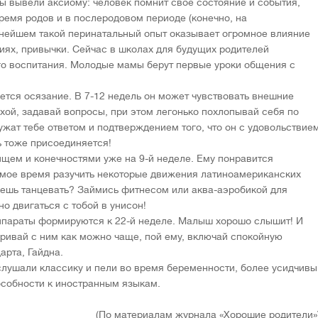
ы вывели аксиому: человек помнит свое состояние и события,
ремя родов и в послеродовом периоде (конечно, на
ьнейшем такой перинатальный опыт оказывает огромное влияние
циях, привычки. Сейчас в школах для будущих родителей
о воспитания. Молодые мамы берут первые уроки общения с
ется осязание. В 7-12 недель он может чувствовать внешние
хой, задавай вопросы, при этом легонько похлопывай себя по
ужат тебе ответом и подтверждением того, что он с удовольствие
ь тоже присоединяется!
ищем и конечностями уже на 9-й неделе. Ему понравится
Самое время разучить некоторые движения латиноамериканских
чешь танцевать? Займись фитнесом или аква-аэробикой для
о двигаться с тобой в унисон!
ппараты формируются к 22-й неделе. Малыш хорошо слышит! И
аривай с ним как можно чаще, пой ему, включай спокойную
арта, Гайдна.
 слушали классику и пели во время беременности, более усидчивы
пособности к иностранным языкам.
(По материалам журнала «Хорошие родители»