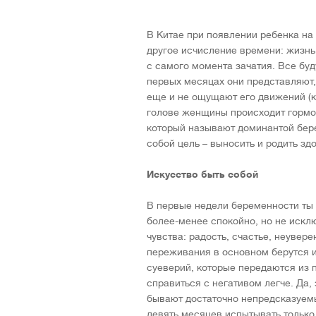
В Китае при появлении ребенка на
другое исчисление времени: жизнь 
с самого момента зачатия. Все бу
первых месяцах они представляют,
еще и не ощущают его движений (кр
голове женщины происходит гормо
который называют доминантой бере
собой цель – выносить и родить з
Искусство быть собой
В первые недели беременности ты 
более-менее спокойно, но не иск
чувства: радость, счастье, неувере
переживания в основном берутся и
суеверий, которые передаются из п
справиться с негативом легче. Да
бывают достаточно непредсказуемы
девять месяцев испытывать только