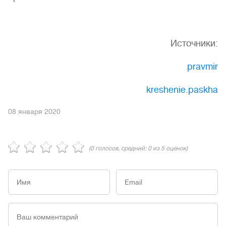
Источники:
pravmir
kreshenie.paskha
08 января 2020
(
0
голосов, средний:
0
из 5 оценок)