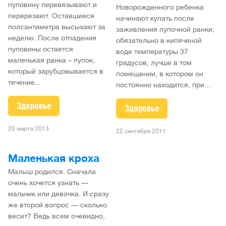
пуповину перевязывают и
Новорожденного ребенка
перерезают. Оставшиеся
начинают купать после
полсантиметра высыхают за
заживления пупочной ранки,
неделю. После отпадения
обязательно в кипяченой
пуповины остается
воде температуры 37
маленькая ранка – пупок,
градусов, лучше в том
который зарубцовывается в
помещении, в котором он
течение...
постоянно находится, при...
Здоровье
Здоровье
20 марта 2013
22 сентября 2011
Маленькая кроха
Малыш родился. Сначала
очень хочется узнать —
мальчик или девочка. И сразу
же второй вопрос — сколько
весит? Ведь всем очевидно,