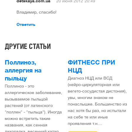
detskaya.com.ua
20 июня 2012
20:49
Владимир, спасибо!
Ответить
ДРУГИЕ СТАТЬИ
Поллиноз,
ФИТНЕСС ПРИ
аллергия на
НЦД
пыльцу
Диагноз НЦД или ВСД
(нейро-циркуляторная или
Поллиноз - это
вегето-сосудистая дистония),
аллергическое заболевание,
увы, многим знаком не
вызываемое пыльцой
понаслышке. Большинство из
растений (от латинского
нас хотя бы раз, но испытали
"поллен" - "пыльца"). Иногда
на себе те или иные
можно встретить такие
проявления т.н....
названия, как сенная
лихорадка, весенний катар,